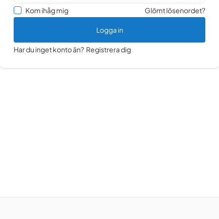
Kom ihåg mig
Glömt lösenordet?
Logga in
Har du inget konto än?
Registrera dig