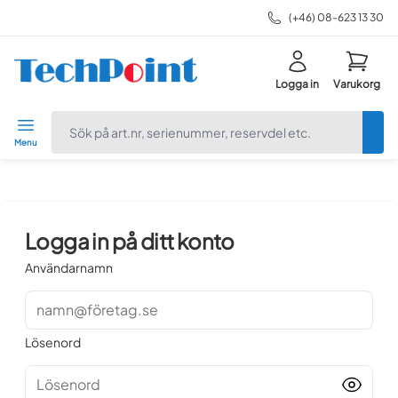
(+46) 08-623 13 30
Logga in
Varukorg
navbar.quicksearch.label
Menu
Logga in på ditt konto
Användarnamn
namn@företag.se
Lösenord
Lösenord