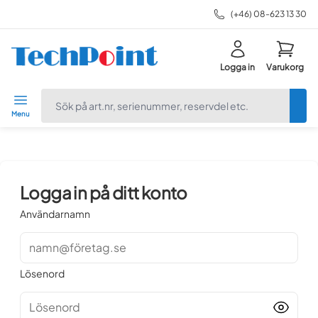
(+46) 08-623 13 30
Logga in
Varukorg
navbar.quicksearch.label
Menu
Logga in på ditt konto
Användarnamn
namn@företag.se
Lösenord
Lösenord