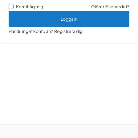
Kom ihåg mig
Glömt lösenordet?
Logga in
Har du inget konto än?
Registrera dig