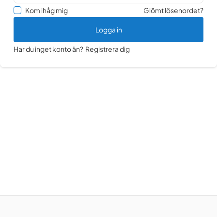
Kom ihåg mig
Glömt lösenordet?
Logga in
Har du inget konto än?
Registrera dig