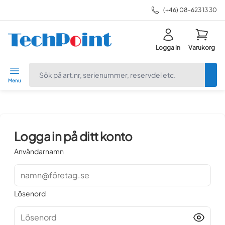
(+46) 08-623 13 30
Logga in
Varukorg
navbar.quicksearch.label
Menu
Logga in på ditt konto
Användarnamn
namn@företag.se
Lösenord
Lösenord