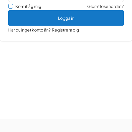
Kom ihåg mig
Glömt lösenordet?
Logga in
Har du inget konto än?
Registrera dig