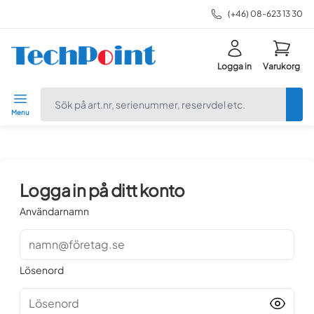
(+46) 08-623 13 30
Logga in
Varukorg
navbar.quicksearch.label
Menu
Logga in på ditt konto
Användarnamn
namn@företag.se
Lösenord
Lösenord