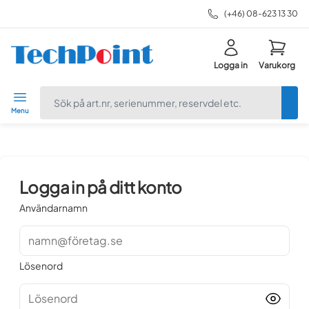
(+46) 08-623 13 30
Logga in
Varukorg
navbar.quicksearch.label
Menu
Logga in på ditt konto
Användarnamn
namn@företag.se
Lösenord
Lösenord