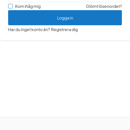
Kom ihåg mig
Glömt lösenordet?
Logga in
Har du inget konto än?
Registrera dig