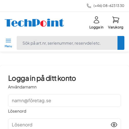
(+46) 08-623 13 30
Logga in
Varukorg
navbar.quicksearch.label
Menu
Logga in på ditt konto
Användarnamn
namn@företag.se
Lösenord
Lösenord