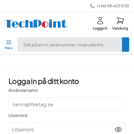
(+46) 08-623 13 30
Logga in
Varukorg
navbar.quicksearch.label
Menu
Logga in på ditt konto
Användarnamn
namn@företag.se
Lösenord
Lösenord