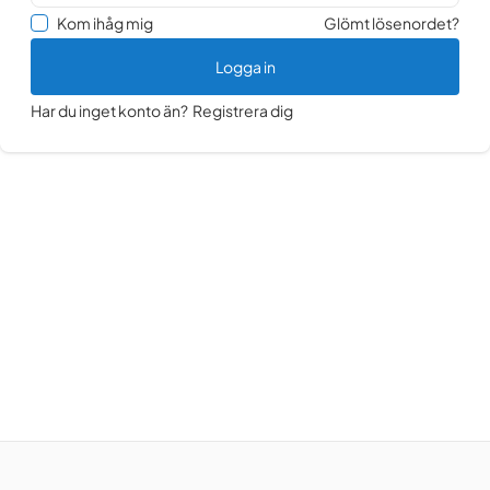
Kom ihåg mig
Glömt lösenordet?
Logga in
Har du inget konto än?
Registrera dig