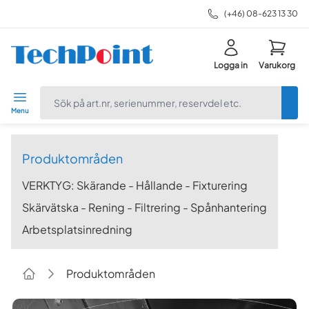
(+46) 08-623 13 30
Logga in
Varukorg
navbar.quicksearch.label
Menu
Produktområden
VERKTYG: Skärande - Hållande - Fixturering
Skärvätska - Rening - Filtrering - Spånhantering
Arbetsplatsinredning
Produktområden
Home