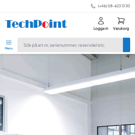
(+46) 08-623 13 30
Logga in
Varukorg
navbar.quicksearch.label
Menu